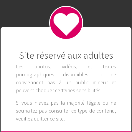
789p08com
Site réservé aux adultes
Les photos, vidéos, et textes
pornographiques disponibles ici ne
conviennent pas à un public mineur et
789p08com
peuvent choquer certaines sensibilités.
789P – Nhà cái hoàn hảo cho những ai
Si vous n'avez pas la majorité légale ou ne
đam mê thử thách và mạo hiểm. Với
souhaitez pas consulter ce type de contenu,
veuillez
quitter ce site
.
giao diện bắt mắt và tỷ lệ cược hấp
dẫn, 789P sẽ biến mỗi ván cược thành